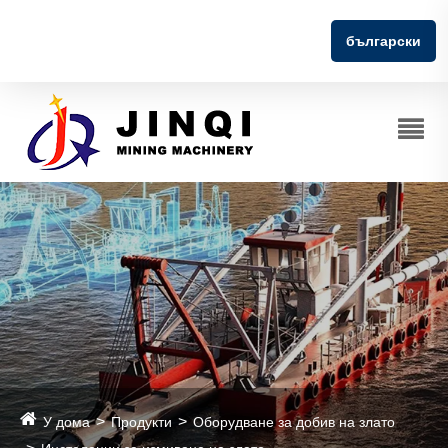
български
У дома
Продукти
Оборудване за добив на злато