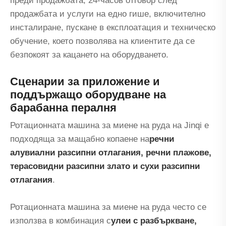
преди продажбата, 24-часов отговор след
продажбата и услуги на едно гише, включително
инсталиране, пускане в експлоатация и техническо
обучение, което позволява на клиентите да се
безпокоят за кацането на оборудването.
Сценарии за приложение и
поддържащо оборудване на
барабанна пералня
Ротационната машина за миене на руда на Jinqi е
подходяща за мащабно копаене на
речни
алувиални разсипни отлагания, речни плажове,
терасовидни разсипни злато и сухи разсипни
отлагания
.
Ротационната машина за миене на руда често се
използва в комбинация с
улеи с разбъркване,