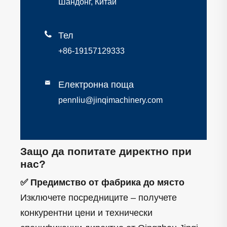
Шандонг, Китай

Тел
+86-19157129333

Електронна поща
pennliu@jinqimachinery.com
Защо да попитате директно при
нас?
✅ Предимство от фабрика до място
Изключете посредниците – получете
конкурентни цени и технически