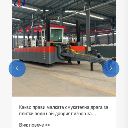


Какво прави малката смукателна драга за
плитки води най-добрият избор за
ефективни проекти за драгиране?
Виж повече >>