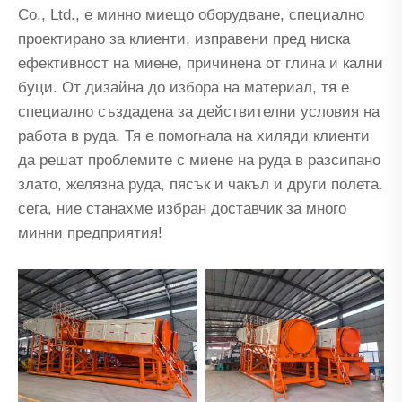
Co., Ltd., е минно миещо оборудване, специално
проектирано за клиенти, изправени пред ниска
ефективност на миене, причинена от глина и кални
буци. От дизайна до избора на материал, тя е
специално създадена за действителни условия на
работа в руда. Тя е помогнала на хиляди клиенти
да решат проблемите с миене на руда в разсипано
злато, желязна руда, пясък и чакъл и други полета.
сега, ние станахме избран доставчик за много
минни предприятия!