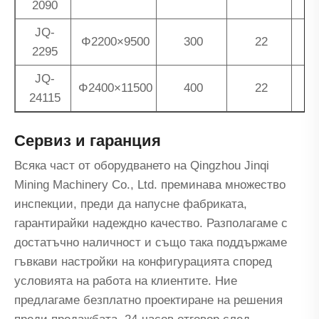
2090
JQ-
Φ2200×9500
300
22
2295
JQ-
Φ2400×11500
400
22
24115
Сервиз и гаранция
Всяка част от оборудването на Qingzhou Jinqi
Mining Machinery Co., Ltd. преминава множество
инспекции, преди да напусне фабриката,
гарантирайки надеждно качество. Разполагаме с
достатъчно наличност и също така поддържаме
гъвкави настройки на конфигурацията според
условията на работа на клиентите. Ние
предлагаме безплатно проектиране на решения