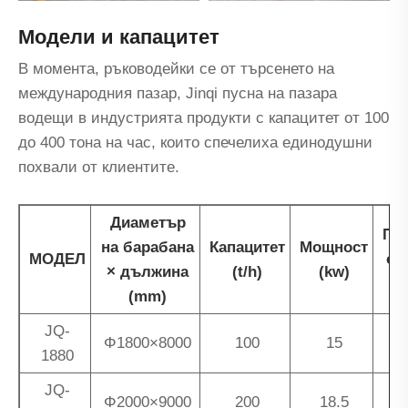
Модели и капацитет
В момента, ръководейки се от търсенето на
международния пазар, Jinqi пусна на пазара
водещи в индустрията продукти с капацитет от 100
до 400 тона на час, които спечелиха единодушни
похвали от клиентите.
Диаметър
Пр
на барабана
Капацитет
Мощност
МОДЕЛ
от
× дължина
(t/h)
(kw)
(mm)
JQ-
Φ1800×8000
100
15
1880
JQ-
Φ2000×9000
200
18.5