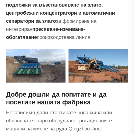
подложки за възстановяване на злато,
центробежни концентратори и автоматични
сепаратори за злато
за формиране на
интегриран
пресяване-измиване-
обогатяване
производствена линия.
Добре дошли да попитате и да
посетите нашата фабрика
Независимо дали стартирате нова мина или
обновявате старо оборудване, ротационните
машини за миене на руда Qingzhou Jinqi