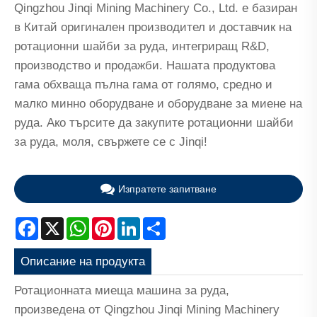
Qingzhou Jinqi Mining Machinery Co., Ltd. е базиран
в Китай оригинален производител и доставчик на
ротационни шайби за руда, интегриращ R&D,
производство и продажби. Нашата продуктова
гама обхваща пълна гама от голямо, средно и
малко минно оборудване и оборудване за миене на
руда. Ако търсите да закупите ротационни шайби
за руда, моля, свържете се с Jinqi!
Изпратете запитване
Facebook
X
WhatsApp
Pinterest
LinkedIn
Share
Описание на продукта
Ротационната миеща машина за руда,
произведена от Qingzhou Jinqi Mining Machinery