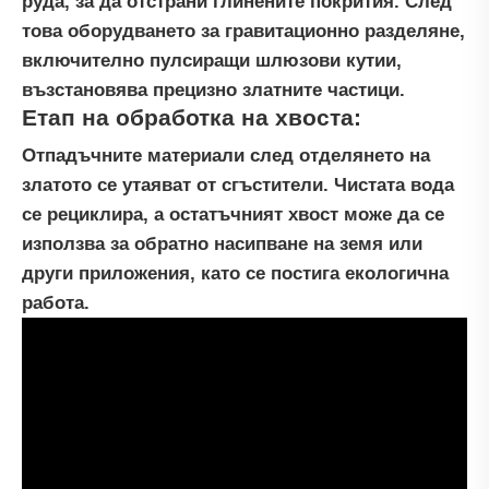
руда, за да отстрани глинените покрития. След
това оборудването за гравитационно разделяне,
включително пулсиращи шлюзови кутии,
възстановява прецизно златните частици.
Етап на обработка на хвоста:
Отпадъчните материали след отделянето на
златото се утаяват от сгъстители. Чистата вода
се рециклира, а остатъчният хвост може да се
използва за обратно насипване на земя или
други приложения, като се постига екологична
работа.