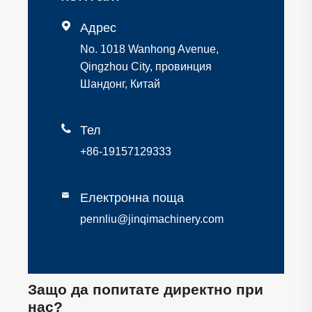

Адрес
No. 1018 Wanhong Avenue,
Qingzhou City, провинция
Шандонг, Китай

Тел
+86-19157129333

Електронна поща
pennliu@jinqimachinery.com
Защо да попитате директно при
нас?