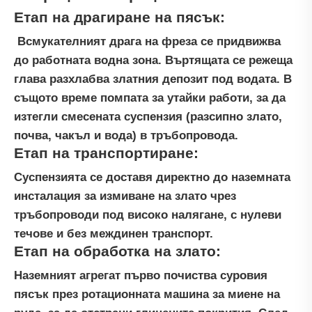
Етап на драгиране на пясък:
Всмукателният драга на фреза се придвижва
до работната водна зона. Въртящата се режеща
глава разхлабва златния депозит под водата. В
същото време помпата за утайки работи, за да
изтегли смесената суспензия (разсипно злато,
почва, чакъл и вода) в тръбопровода.
Етап на транспортиране:
Суспензията се доставя директно до наземната
инсталация за измиване на злато чрез
тръбопроводи под високо налягане, с нулеви
течове и без междинен транспорт.
Етап на обработка на злато:
Наземният агрегат първо почиства суровия
пясък през ротационната машина за миене на