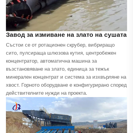
Завод за измиване на злато на сушата
Състои се от ротационен скрубер, вибриращо
сито, пулсираща шлюзова кутия, центробежен
концентратор, автоматична машина за
възстановяване на злато, единица за тежък
минерален концентрат и система за изхвърляне на
хвост. Горното оборудване е конфигурирано според
действителните нужди на проекта.