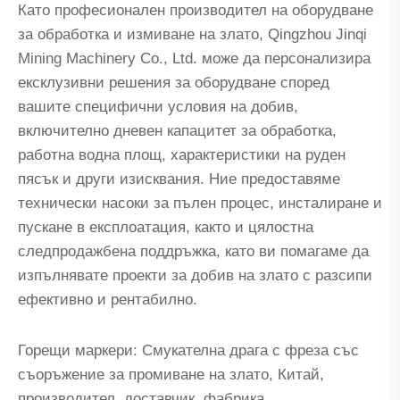
Като професионален производител на оборудване
за обработка и измиване на злато, Qingzhou Jinqi
Mining Machinery Co., Ltd. може да персонализира
ексклузивни решения за оборудване според
вашите специфични условия на добив,
включително дневен капацитет за обработка,
работна водна площ, характеристики на руден
пясък и други изисквания. Ние предоставяме
технически насоки за пълен процес, инсталиране и
пускане в експлоатация, както и цялостна
следпродажбена поддръжка, като ви помагаме да
изпълнявате проекти за добив на злато с разсипи
ефективно и рентабилно.
Горещи маркери: Смукателна драга с фреза със
съоръжение за промиване на злато, Китай,
производител, доставчик, фабрика