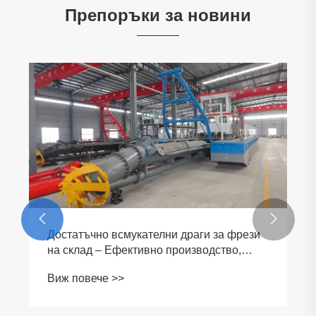
Препоръки за новини


Достатъчно всмукателни драги за фрези
на склад – Ефективно производство,
гарантирано от Jinqi Mining Machinery
Виж повече >>