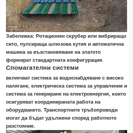
Забележка: Ротационен скрубер или вибриращо
сито, пулсираща шлюзова кутия и автоматична
машина за възстановяване на златото
формират стандартната конфигурация.
Спомагателни системи
включват система за водоснабдяване с високо
налягане, електрическа система за управление и
система за генериране на електроенергия, които
осигуряват координираната работа на
оборудването. Транспортните тръбопроводи
могат да бъдат удължени според работното
разстояние.