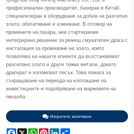
професионален производител, базиран в Китай,
специализиран в оборудване за добив на разсипно
злато, обогатяване и измиване. В отговор на
промените на пазара, ние стартирахме
интегрирано решение за режещ смукателен драга с
инсталация за промиване на злато, което
позволява на нашите клиенти да възстановяват
разсипано злато и други тежки метали, докато
драгират и изпомпват пясък. Това помага за
съкращаване на периода на изплащане на
инвестициите и подобряване на маржовете на
печалба.
Изпратете запитване
Facebook
X
WhatsApp
Pinterest
LinkedIn
Share