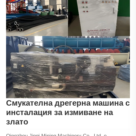
Смукателна дрегерна машина с
инсталация за измиване на
злато
Qingzhou Jinqi Mining Machinery Co., Ltd. е