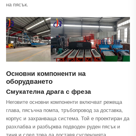
на пясък.
Основни компоненти на
оборудването
Смукателна драга с фреза
Неговите основни компоненти включват режеща
глава, пясъчна помпа, тръбопровод за доставка,
корпус и захранваща система. Той е проектиран да
разхлабва и разбърква подводен руден пясък и
тиня и след това да доставя суспензията