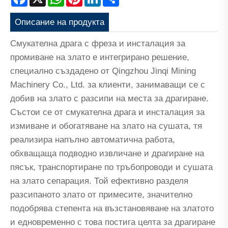
Описание на продукта
Смукателна драга с фреза и инсталация за
промиване на злато е интегрирано решение,
специално създадено от Qingzhou Jinqi Mining
Machinery Co., Ltd. за клиенти, занимаващи се с
добив на злато с разсипи на места за драгиране.
Състои се от смукателна драга и инсталация за
измиване и обогатяване на злато на сушата, тя
реализира напълно автоматична работа,
обхващаща подводно извличане и драгиране на
пясък, транспортиране по тръбопроводи и сушата
на злато сепарация. Той ефективно разделя
разсипаното злато от примесите, значително
подобрява степента на възстановяване на златото
и едновременно с това постига целта за драгиране