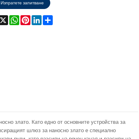
Изпратете запитване
acebook
X
WhatsApp
Pinterest
LinkedIn
Share
осно злато. Като едно от основните устройства за
улсиращият шлюз за наносно злато е специално
хкави руди, като разсипи на речен канал и разсипи на