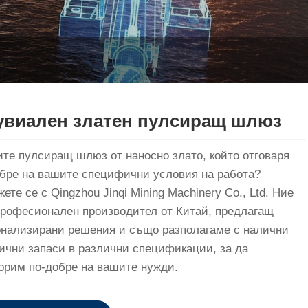
увиален златен пулсиращ шлюз
те пулсиращ шлюз от наносно злато, който отговаря
бре на вашите специфични условия на работа?
ете се с Qingzhou Jinqi Mining Machinery Co., Ltd. Ние
рофесионален производител от Китай, предлагащ
онализирани решения и също разполагаме с налични
чни запаси в различни спецификации, за да
орим по-добре на вашите нужди.