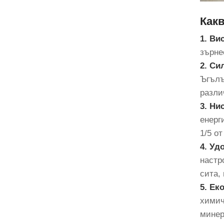
Как
1. Ви
зърне
2. Си
Ъгълъ
разли
3. Ни
енерг
1/5 о
4. Уд
настр
сита,
5. Ек
химич
минер