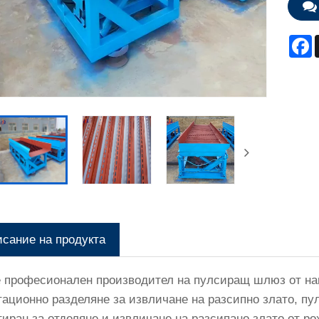
F
сание на продукта
 е професионален производител на пулсиращ шлюз от нан
тационно разделяне за извличане на разсипно злато, п
тиран за отделяне и извличане на разсипано злато от ро