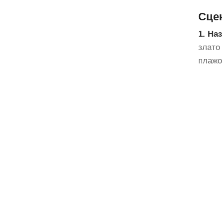
Сце
1. На
злато
плажо