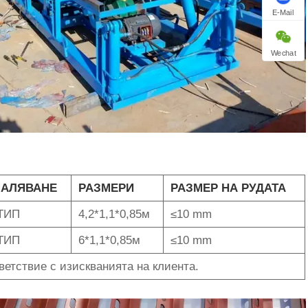
E-Mail
Wechat
АЛЯВАНЕ
РАЗМЕРИ
РАЗМЕР НА РУДАТА
 ТИП
4,2*1,1*0,85м
≤10 mm
 ТИП
6*1,1*0,85м
≤10 mm
ветствие с изискванията на клиента.