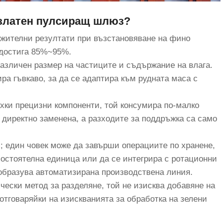
 златен пулсиращ шлюз?
ежителни резултати при възстановяване на фино
 достига 85%~95%.
различен размер на частиците и съдържание на влага.
ра гъвкаво, за да се адаптира към рудната маса с
рехки прецизни компоненти, той консумира по-малко
 директно заменена, а разходите за поддръжка са само
; един човек може да завърши операциите по хранене,
мостоятелна единица или да се интегрира с ротационни
е образува автоматизирана производствена линия.
чески метод за разделяне, той не изисква добавяне на
отговаряйки на изискванията за обработка на зелени