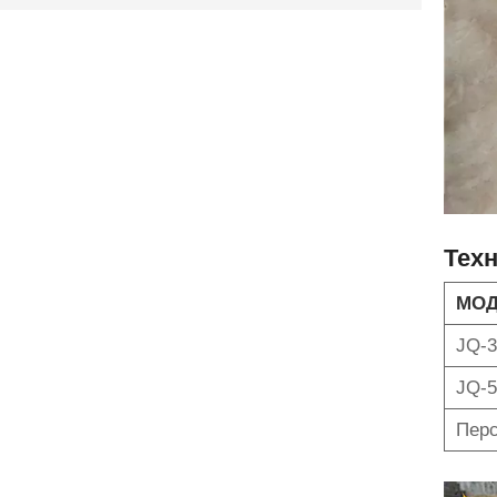
Тех
МО
JQ-3
JQ-5
Перс