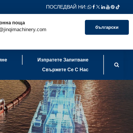
ПОСЛЕДВАЙ НИ:
онна поща
български
@jinqimachinery.com
яне
Изпратете Запитване
Свържете Се С Нас