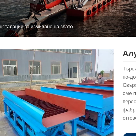
нсталации за измиване на злато
Ал
Търси
по-до
Свърж
сме п
перс
фабри
отгов