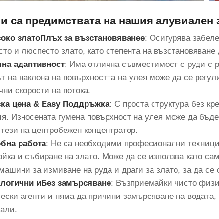
ви са предимствата на нашия алувиален
соко злато
Плъх за възстановяване
e
: Осигурява забел
сто и люспесто злато, като степента на възстановяване
лна адаптивност
: Има отлична съвместимост с руди с 
т на наклона на повърхността на улея може да се регули
чни скорости на потока.
ска цена & Ea
sy Поддръжка
: С проста структура без к
ия. Износената гумена повърхност на улея може да бъде
т тези на центробежен концентратор.
обна работа
: Не са необходими професионални техници
ойка и събиране на злато. Може да се използва като са
 машини за измиване на руда и драги за злато, за да с
ологични и
Без замърсяване
: Възприемайки чисто физи
ески агенти и няма да причини замърсяване на водата, 
али.