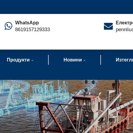
WhatsApp
Електр
8619157129333
pennliu
Продукти
Новини
Изтегл