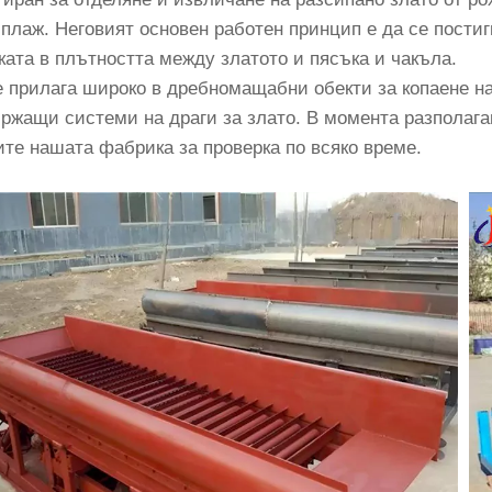
 плаж. Неговият основен работен принцип е да се постиг
ката в плътността между златото и пясъка и чакъла.
е прилага широко в дребномащабни обекти за копаене на
ржащи системи на драги за злато. В момента разполаг
ите нашата фабрика за проверка по всяко време.