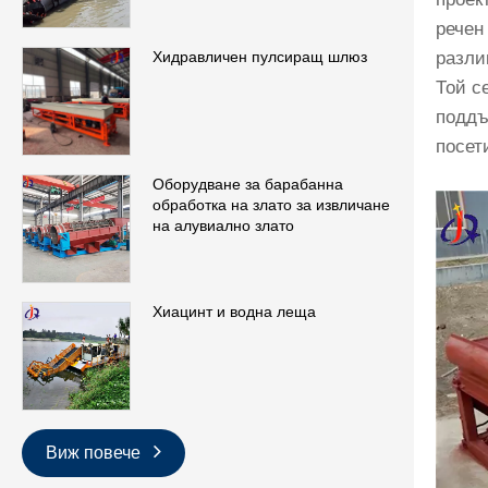
речен
разли
Хидравличен пулсиращ шлюз
Той с
поддъ
посет
Оборудване за барабанна
обработка на злато за извличане
на алувиално злато
Хиацинт и водна леща
Виж повече