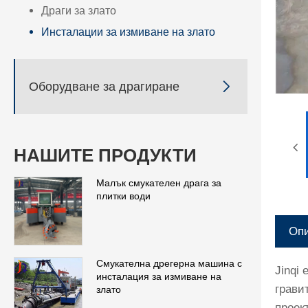
Драги за злато
Инсталации за измиване на злато

Оборудване за драгиране
НАШИТЕ ПРОДУКТИ
Малък смукателен драга за
плитки води
Опи
Смукателна дрегерна машина с
Jinqi
инсталация за измиване на
грави
злато
проек